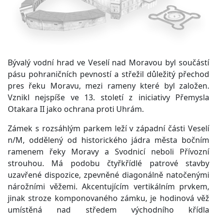
Bývalý vodní hrad ve Veselí nad Moravou byl součástí
pásu pohraničních pevností a střežil důležitý přechod
pres řeku Moravu, mezi rameny které byl založen.
Vznikl nejspíše ve 13. století z iniciativy Přemysla
Otakara II jako ochrana proti Uhrám.
Zámek s rozsáhlým parkem leží v západní části Veselí
n/M, oddělený od historického jádra města bočním
ramenem řeky Moravy a Svodnicí neboli Přívozní
strouhou. Má podobu čtyřkřídlé patrové stavby
uzavřené dispozice, zpevněné diagonálně natočenými
nárožními věžemi. Akcentujícím vertikálním prvkem,
jinak stroze komponovaného zámku, je hodinová věž
umístěná nad středem východního křídla