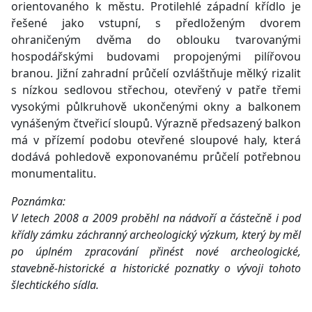
orientovaného k městu. Protilehlé západní křídlo je
řešené jako vstupní, s předloženým dvorem
ohraničeným dvěma do oblouku tvarovanými
hospodářskými budovami propojenými pilířovou
branou. Jižní zahradní průčelí ozvláštňuje mělký rizalit
s nízkou sedlovou střechou, otevřený v patře třemi
vysokými půlkruhově ukončenými okny a balkonem
vynášeným čtveřicí sloupů. Výrazně předsazený balkon
má v přízemí podobu otevřené sloupové haly, která
dodává pohledově exponovanému průčelí potřebnou
monumentalitu.
Poznámka:
V letech 2008 a 2009 proběhl na nádvoří a částečně i pod
křídly zámku záchranný archeologický výzkum, který by měl
po úplném zpracování přinést nové archeologické,
stavebně-historické a historické poznatky o vývoji tohoto
šlechtického sídla.