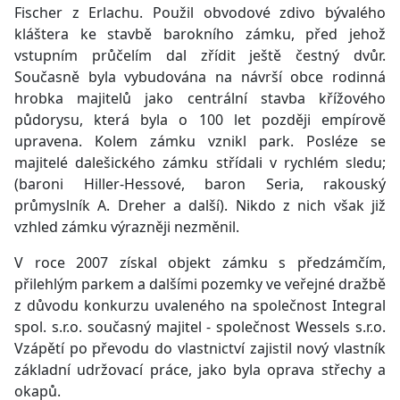
Fischer z Erlachu. Použil obvodové zdivo bývalého
kláštera ke stavbě barokního zámku, před jehož
vstupním průčelím dal zřídit ještě čestný dvůr.
Současně byla vybudována na návrší obce rodinná
hrobka majitelů jako centrální stavba křížového
půdorysu, která byla o 100 let později empírově
upravena. Kolem zámku vznikl park. Posléze se
majitelé dalešického zámku střídali v rychlém sledu;
(baroni Hiller-Hessové, baron Seria, rakouský
průmyslník A. Dreher a další). Nikdo z nich však již
vzhled zámku výrazněji nezměnil.
V roce 2007 získal objekt zámku s předzámčím,
přilehlým parkem a dalšími pozemky ve veřejné dražbě
z důvodu konkurzu uvaleného na společnost Integral
spol. s.r.o. současný majitel - společnost Wessels s.r.o.
Vzápětí po převodu do vlastnictví zajistil nový vlastník
základní udržovací práce, jako byla oprava střechy a
okapů.