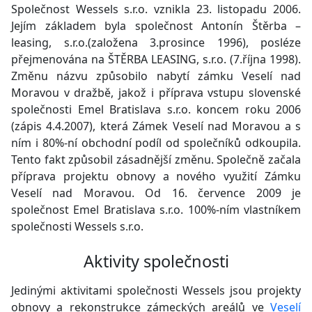
Společnost Wessels s.r.o. vznikla 23. listopadu 2006.
Jejím základem byla společnost Antonín Štěrba –
leasing, s.r.o.(založena 3.prosince 1996), posléze
přejmenována na ŠTĚRBA LEASING, s.r.o. (7.října 1998).
Změnu názvu způsobilo nabytí zámku Veselí nad
Moravou v dražbě, jakož i příprava vstupu slovenské
společnosti Emel Bratislava s.r.o. koncem roku 2006
(zápis 4.4.2007), která Zámek Veselí nad Moravou a s
ním i 80%-ní obchodní podíl od společníků odkoupila.
Tento fakt způsobil zásadnější změnu. Společně začala
příprava projektu obnovy a nového využití Zámku
Veselí nad Moravou. Od 16. července 2009 je
společnost Emel Bratislava s.r.o. 100%-ním vlastníkem
společnosti Wessels s.r.o.
Aktivity společnosti
Jedinými aktivitami společnosti Wessels jsou projekty
obnovy a rekonstrukce zámeckých areálů ve
Veselí