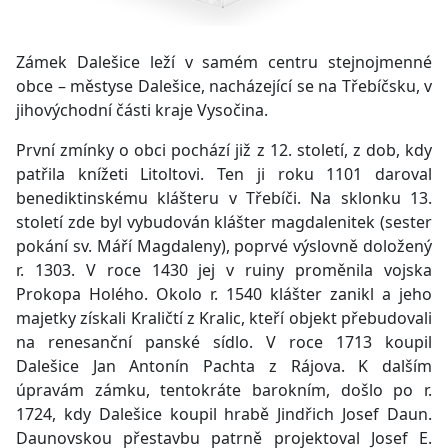
Zámek Dalešice leží v samém centru stejnojmenné
obce – městyse Dalešice, nacházející se na Třebíčsku, v
jihovýchodní části kraje Vysočina.
První zmínky o obci pochází již z 12. století, z dob, kdy
patřila knížeti Litoltovi. Ten ji roku 1101 daroval
benediktinskému klášteru v Třebíči. Na sklonku 13.
století zde byl vybudován klášter magdalenitek (sester
pokání sv. Máří Magdaleny), poprvé výslovně doložený
r. 1303. V roce 1430 jej v ruiny proměnila vojska
Prokopa Holého. Okolo r. 1540 klášter zanikl a jeho
majetky získali Kraličtí z Kralic, kteří objekt přebudovali
na renesanční panské sídlo. V roce 1713 koupil
Dalešice Jan Antonín Pachta z Rájova. K dalším
úpravám zámku, tentokráte barokním, došlo po r.
1724, kdy Dalešice koupil hrabě Jindřich Josef Daun.
Daunovskou přestavbu patrně projektoval Josef E.